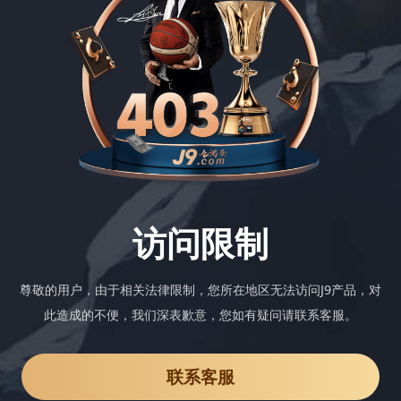
访问限制
尊敬的用户，由于相关法律限制，您所在地区无法访问J9产品，对
此造成的不便，我们深表歉意，您如有疑问请联系客服。
联系客服